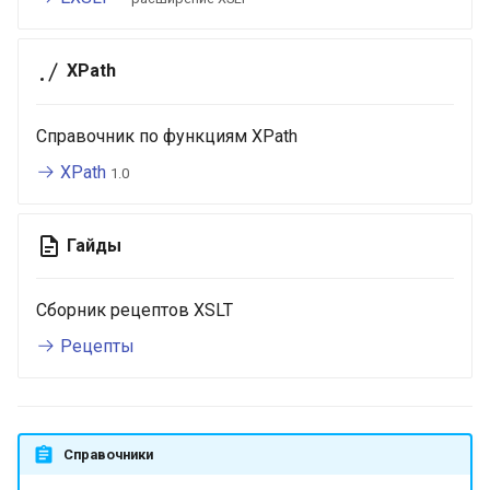
и
я
XPath
п
о
Справочник по функциям XPath
XPath
и
1.0
с
Гайды
к
а
Сборник рецептов XSLT
Рецепты
Справочники