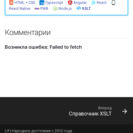
HTML + CSS
Typescript
Angular
React
React Native
PWA
Node.js
XSLT
Комментарии
Вперед
Справочник XSLT
(☭) Народное достояние с 2012 года