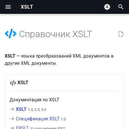
XSLT
И
н
Справочник XSLT
и
ц
XSLT
— языка преобразований XML документов в
и
другие XML документы.
а
л
XSLT
и
Документация по XSLT
з
XSLT
1.0, 2.0, 3.0
а
Спецификация XSLT
1.0
ц
EXSLT
—
расширение XSLT