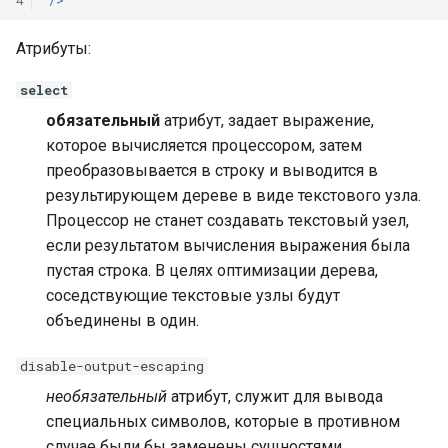
и
Атрибуты:
я
п
select
обязательный
атрибут, задает выражение,
о
которое вычисляется процессором, затем
и
преобразовывается в строку и выводится в
с
результирующем дереве в виде текстового узла.
Процессор не станет создавать текстовый узел,
к
если результатом вычисления выражения была
а
пустая строка. В целях оптимизации дерева,
соседствующие текстовые узлы будут
объединены в один.
disable-output-escaping
необязательный
атрибут, служит для вывода
специальных символов, которые в противном
случае были бы заменены сущностями.