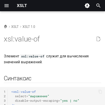
XSLT
И
н
🏠
XSLT
XSLT 1.0
Синтаксис
и
xsl:value-of
ц
Описание и примеры
и
Пример 1
Элемент
служит для вычисления
xsl:value-of
а
значений выражений.
Пример 2
л
и
Синтаксис
См. также
з
Ссылки
1
<xsl:value-of
а
2
select=
"выражение"
ц
3
disable-output-escaping=
"yes | no"
4
/>