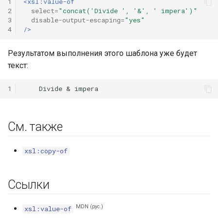
1
<xsl:value-of
2
select=
"concat('Divide ', '&', ' impera')"
3
disable-output-escaping=
"yes"
4
/>
Результатом выполнения этого шаблона уже будет
текст:
1
См. также
xsl:copy-of
Ссылки
MDN (рус.)
xsl:value-of