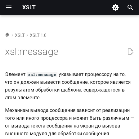
XSLT
И
н
🏠
XSLT
XSLT 1.0
Синтаксис
и
xsl:message
ц
Описание и примеры
и
Пример 1
Элемент
указывает процессору на то,
xsl:message
а
что он должен вывести сообщение, которое является
Пример 2
л
результатом обработки шаблона, содержащегося в
этом элементе.
и
Ссылки
з
Механизм вывода сообщения зависит от реализации
того или иного процессора и может быть различным —
а
от вывода текста сообщения на экран до вызова
ц
внешнего модуля для обработки сообщения.