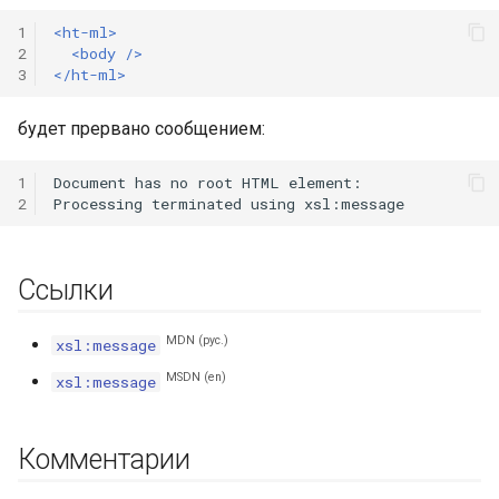
1
<ht-ml>
2
<body
/>
3
</ht-ml>
будет прервано сообщением:
1
Document has no root HTML element:

2
Ссылки
MDN (рус.)
xsl:message
MSDN (en)
xsl:message
Комментарии