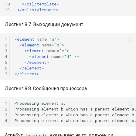
18
</xsl:template>
19
</xsl:stylesheet>
Листинг 8.7. Выходящий документ
1
<element
name=
"a"
>
2
<element
name=
"b"
>
3
<element
name=
"c"
>
4
<element
name=
"d"
/>
5
</element>
6
</element>
7
</element>
Листинг 8.8. Сообщения процессора
1
Processing element a.

2
Processing element b which has a parent element a.
3
Processing element c which has a parent element b.
4
Атрибут
указывает на то, должен ли
terminate