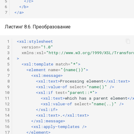
5
</c>
6
</b>
7
</a>
Листинг 8.6. Преобразование
 1
<xsl:stylesheet
 2
version=
"1.0"
 3
xmlns:xsl=
"http://www.w3.org/1999/XSL/Transfor
 4
>
 5
<xsl:template
match=
"*"
>
 6
<element
name=
"{name()}"
>
 7
<xsl:message>
 8
<xsl:text>
Processing
element
</xsl:text>
 9
<xsl:value-of
select=
"name()"
/>
10
<xsl:if
test=
"parent::*"
>
11
<xsl:text>
which
has
a
parent
element
</
12
<xsl:value-of
select=
"name(..)"
/>
13
</xsl:if>
14
<xsl:text>
.
</xsl:text>
15
</xsl:message>
16
<xsl:apply-templates
/>
17
</element>