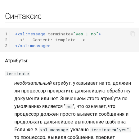
и
Синтаксис
я
п
1
<xsl:message
terminate=
"yes | no"
>
о
2
<!-- Content: template -->
3
</xsl:message>
и
с
Атрибуты:
к
terminate
а
необязательный
атрибут, указывает на то, должен
ли процессор прекратить дальнейшую обработку
документа или нет. Значением этого атрибута по
умолчанию является "
", что означает, что
no
процессор должен просто вывести сообщения и
продолжать дальнейшее выполнение шаблона.
Если же в
указано
,
xsl:message
terminate="yes"
то процессор, выведя сообщение, прервет