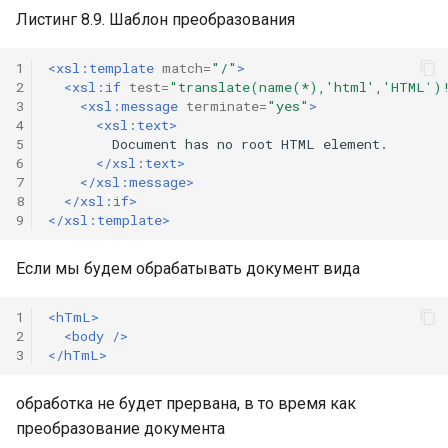
Листинг 8.9. Шаблон преобразования
1
<xsl:template
match=
"/"
>
2
<xsl:if
test=
"translate(name(*),'html','HTML')
3
<xsl:message
terminate=
"yes"
>
4
<xsl:text>
5
Document
has
no
root
HTML
6
</xsl:text>
7
</xsl:message>
8
</xsl:if>
9
</xsl:template>
Если мы будем обрабатывать документ вида
1
<hTmL>
2
<body
/>
3
</hTmL>
обработка не будет прервана, в то время как
преобразование документа