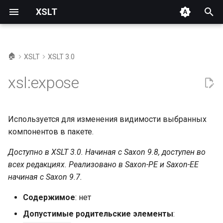
XSLT
И
н
🏠
XSLT
XSLT 3.0
Атрибуты
и
xsl:expose
ц
Заметки по реализации
Saxon
и
Используется для изменения видимости выбранных
а
Ссылки
компонентов в пакете.
л
Доступно в XSLT 3.0. Начиная с Saxon 9.8, доступен во
См. также
и
всех редакциях. Реализовано в Saxon-PE и Saxon-EE
з
начиная с Saxon 9.7.
а
Содержимое
: нет
ц
Допустимые родительские элементы
: