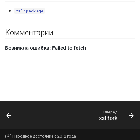
xsl:package
Комментарии
Вперед
xsl:fork
(☭) Народное достояние с 2012 года