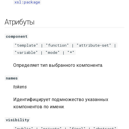
xsl:package
и
я
Атрибуты
п
о
component
"template" | "function" | "attribute-set" |
и
"variable" | "mode" | "*"
с
Определяет тип выбранного компонента.
к
а
names
tokens
Идентифицирует подмножество указанных
компонентов по имени.
visibility
"public" | "private" | "final" | "abstract"