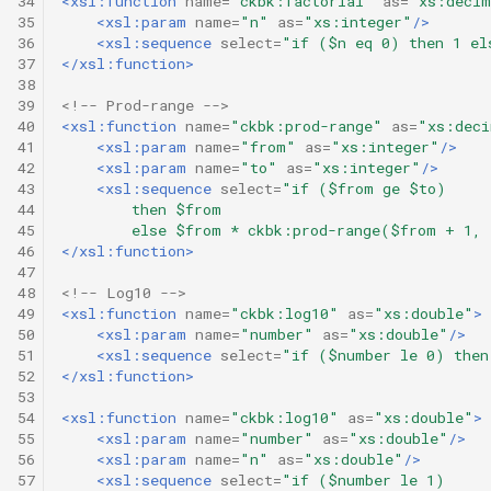
34
<xsl:function
name=
"ckbk:factorial"
as=
"xs:decim
35
<xsl:param
name=
"n"
as=
"xs:integer"
/>
36
<xsl:sequence
select=
"if ($n eq 0) then 1 el
37
</xsl:function>
38
39
<!-- Prod-range -->
40
<xsl:function
name=
"ckbk:prod-range"
as=
"xs:deci
41
<xsl:param
name=
"from"
as=
"xs:integer"
/>
42
<xsl:param
name=
"to"
as=
"xs:integer"
/>
43
<xsl:sequence
select=
"if ($from ge $to)
44
        then $from
45
        else $from * ckbk:prod-range($from + 1,
46
</xsl:function>
47
48
<!-- Log10 -->
49
<xsl:function
name=
"ckbk:log10"
as=
"xs:double"
>
50
<xsl:param
name=
"number"
as=
"xs:double"
/>
51
<xsl:sequence
select=
"if ($number le 0) then
52
</xsl:function>
53
54
<xsl:function
name=
"ckbk:log10"
as=
"xs:double"
>
55
<xsl:param
name=
"number"
as=
"xs:double"
/>
56
<xsl:param
name=
"n"
as=
"xs:double"
/>
57
<xsl:sequence
select=
"if ($number le 1)