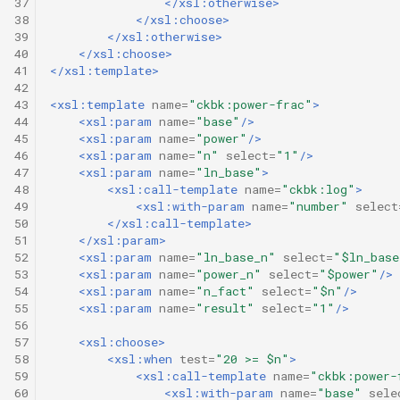
37
</xsl:otherwise>
38
</xsl:choose>
39
</xsl:otherwise>
40
</xsl:choose>
41
</xsl:template>
42
43
<xsl:template
name=
"ckbk:power-frac"
>
44
<xsl:param
name=
"base"
/>
45
<xsl:param
name=
"power"
/>
46
<xsl:param
name=
"n"
select=
"1"
/>
47
<xsl:param
name=
"ln_base"
>
48
<xsl:call-template
name=
"ckbk:log"
>
49
<xsl:with-param
name=
"number"
select
50
</xsl:call-template>
51
</xsl:param>
52
<xsl:param
name=
"ln_base_n"
select=
"$ln_base
53
<xsl:param
name=
"power_n"
select=
"$power"
/>
54
<xsl:param
name=
"n_fact"
select=
"$n"
/>
55
<xsl:param
name=
"result"
select=
"1"
/>
56
57
<xsl:choose>
58
<xsl:when
test=
"20 >= $n"
>
59
<xsl:call-template
name=
"ckbk:power-
60
<xsl:with-param
name=
"base"
sele