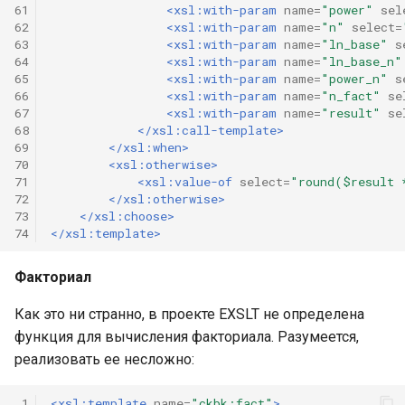
61
<xsl:with-param
name=
"power"
sel
62
<xsl:with-param
name=
"n"
select=
63
<xsl:with-param
name=
"ln_base"
s
64
<xsl:with-param
name=
"ln_base_n"
65
<xsl:with-param
name=
"power_n"
s
66
<xsl:with-param
name=
"n_fact"
se
67
<xsl:with-param
name=
"result"
se
68
</xsl:call-template>
69
</xsl:when>
70
<xsl:otherwise>
71
<xsl:value-of
select=
"round($result 
72
</xsl:otherwise>
73
</xsl:choose>
74
</xsl:template>
Факториал
Как это ни странно, в проекте EXSLT не определена
функция для вычисления факториала. Разумеется,
реализовать ее несложно:
 1
<xsl:template
name=
"ckbk:fact"
>