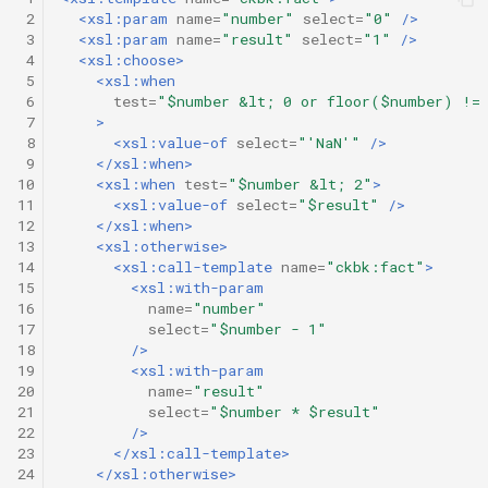
 2
<xsl:param
name=
"number"
select=
"0"
/>
 3
<xsl:param
name=
"result"
select=
"1"
/>
 4
<xsl:choose>
 5
<xsl:when
 6
test=
"$number &lt; 0 or floor($number) !=
 7
>
 8
<xsl:value-of
select=
"'NaN'"
/>
 9
</xsl:when>
10
<xsl:when
test=
"$number &lt; 2"
>
11
<xsl:value-of
select=
"$result"
/>
12
</xsl:when>
13
<xsl:otherwise>
14
<xsl:call-template
name=
"ckbk:fact"
>
15
<xsl:with-param
16
name=
"number"
17
select=
"$number - 1"
18
/>
19
<xsl:with-param
20
name=
"result"
21
select=
"$number * $result"
22
/>
23
</xsl:call-template>
24
</xsl:otherwise>