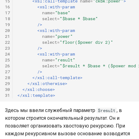
15
<xsl:call-template
name=
"ckbk:power"
>
16
<xsl:with-param
17
name=
"base"
18
select=
"$base * $base"
19
/>
20
<xsl:with-param
21
name=
"power"
22
select=
"floor($power div 2)"
23
/>
24
<xsl:with-param
25
name=
"result"
26
select=
"$result * $base * ($power mod 
27
/>
28
</xsl:call-template>
29
</xsl:otherwise>
30
</xsl:choose>
31
</xsl:template>
Здесь мы ввели служебный параметр
, в
$result
котором строится окончательный результат. Он и
позволяет организовать хвостовую рекурсию. При
каждом рекурсивном вызове основание возводится