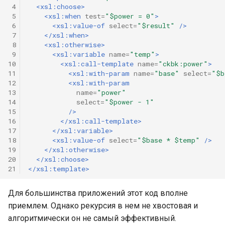
 4
<xsl:choose>
 5
<xsl:when
test=
"$power = 0"
>
 6
<xsl:value-of
select=
"$result"
/>
 7
</xsl:when>
 8
<xsl:otherwise>
 9
<xsl:variable
name=
"temp"
>
10
<xsl:call-template
name=
"ckbk:power"
>
11
<xsl:with-param
name=
"base"
select=
"$b
12
<xsl:with-param
13
name=
"power"
14
select=
"$power - 1"
15
/>
16
</xsl:call-template>
17
</xsl:variable>
18
<xsl:value-of
select=
"$base * $temp"
/>
19
</xsl:otherwise>
20
</xsl:choose>
21
</xsl:template>
Для большинства приложений этот код вполне
приемлем. Однако рекурсия в нем не хвостовая и
алгоритмически он не самый эффективный.