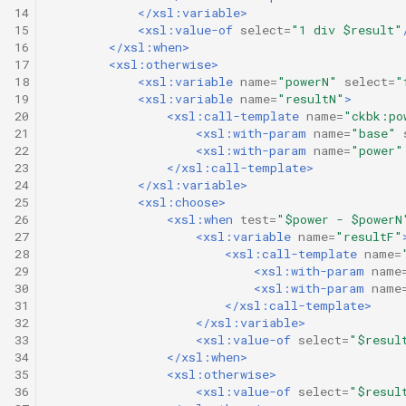
14
</xsl:variable>
15
<xsl:value-of
select=
"1 div $result"
16
</xsl:when>
17
<xsl:otherwise>
18
<xsl:variable
name=
"powerN"
select=
"
19
<xsl:variable
name=
"resultN"
>
20
<xsl:call-template
name=
"ckbk:po
21
<xsl:with-param
name=
"base"
22
<xsl:with-param
name=
"power"
23
</xsl:call-template>
24
</xsl:variable>
25
<xsl:choose>
26
<xsl:when
test=
"$power - $powerN
27
<xsl:variable
name=
"resultF"
28
<xsl:call-template
name=
29
<xsl:with-param
name
30
<xsl:with-param
name
31
</xsl:call-template>
32
</xsl:variable>
33
<xsl:value-of
select=
"$resul
34
</xsl:when>
35
<xsl:otherwise>
36
<xsl:value-of
select=
"$resul