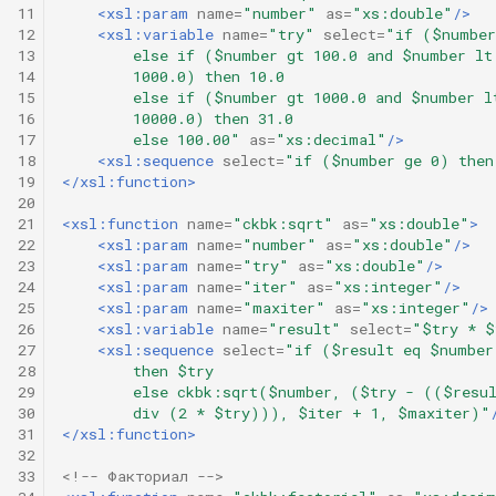
11
<xsl:param
name=
"number"
as=
"xs:double"
/>
12
<xsl:variable
name=
"try"
select=
"if ($number
13
        else if ($number gt 100.0 and $number lt
14
        1000.0) then 10.0
15
        else if ($number gt 1000.0 and $number l
16
        10000.0) then 31.0
17
        else 100.00"
as=
"xs:decimal"
/>
18
<xsl:sequence
select=
"if ($number ge 0) then
19
</xsl:function>
20
21
<xsl:function
name=
"ckbk:sqrt"
as=
"xs:double"
>
22
<xsl:param
name=
"number"
as=
"xs:double"
/>
23
<xsl:param
name=
"try"
as=
"xs:double"
/>
24
<xsl:param
name=
"iter"
as=
"xs:integer"
/>
25
<xsl:param
name=
"maxiter"
as=
"xs:integer"
/>
26
<xsl:variable
name=
"result"
select=
"$try * $
27
<xsl:sequence
select=
"if ($result eq $number
28
        then $try
29
        else ckbk:sqrt($number, ($try - (($resu
30
        div (2 * $try))), $iter + 1, $maxiter)"
31
</xsl:function>
32
33
<!-- Факториал -->