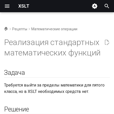
XSLT
И
н
🏠
Рецепты
Математические операции
Задача
и
Реализация стандартных
ц
Решение
математических функций
и
XSLT 1.0
а
Задача
Абсолютное значение
л
ckbk:abs(x)
и
Требуется выйти за пределы математики для пятого
з
Квадратный корень
класса, но в XSLT необходимых средств нет.
ckbk:sqrt(x)
а
Решение
ц
Логарифмы: