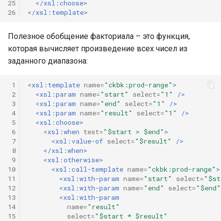
25
</xsl:choose>
26
</xsl:template>
Полезное обобщение факториала – это функция,
которая вычисляет произведение всех чисел из
заданного диапазона:
 1
<xsl:template
name=
"ckbk:prod-range"
>
 2
<xsl:param
name=
"start"
select=
"1"
/>
 3
<xsl:param
name=
"end"
select=
"1"
/>
 4
<xsl:param
name=
"result"
select=
"1"
/>
 5
<xsl:choose>
 6
<xsl:when
test=
"$start > $end"
>
 7
<xsl:value-of
select=
"$result"
/>
 8
</xsl:when>
 9
<xsl:otherwise>
10
<xsl:call-template
name=
"ckbk:prod-range"
>
11
<xsl:with-param
name=
"start"
select=
"$st
12
<xsl:with-param
name=
"end"
select=
"$end"
13
<xsl:with-param
14
name=
"result"
15
select=
"$start * $result"