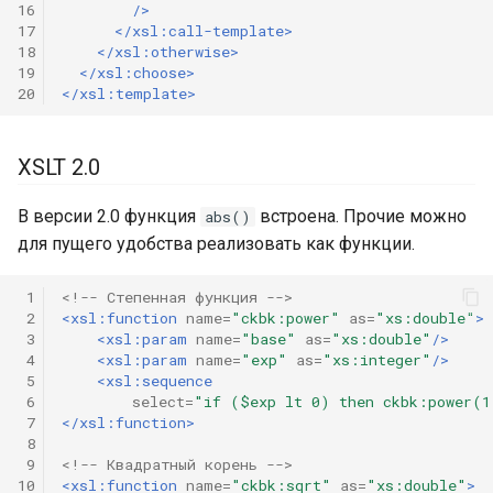
16
/>
17
</xsl:call-template>
18
</xsl:otherwise>
19
</xsl:choose>
20
</xsl:template>
XSLT 2.0
В версии 2.0 функция
встроена. Прочие можно
abs()
для пущего удобства реализовать как функции.
 1
<!-- Степенная функция -->
 2
<xsl:function
name=
"ckbk:power"
as=
"xs:double"
>
 3
<xsl:param
name=
"base"
as=
"xs:double"
/>
 4
<xsl:param
name=
"exp"
as=
"xs:integer"
/>
 5
<xsl:sequence
 6
select=
"if ($exp lt 0) then ckbk:power(1
 7
</xsl:function>
 8
 9
<!-- Квадратный корень -->
10
<xsl:function
name=
"ckbk:sqrt"
as=
"xs:double"
>