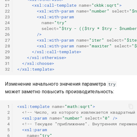
21
<xsl:call-template
name=
"ckbk:sqrt"
>
22
<xsl:with-param
name=
"number"
select=
"$n
23
<xsl:with-param
24
name=
"try"
25
select=
"$try - (($try * $try - $numbe
26
/>
27
<xsl:with-param
name=
"iter"
select=
"$ite
28
<xsl:with-param
name=
"maxiter"
select=
"$
29
</xsl:call-template>
30
</xsl:otherwise>
31
</xsl:choose>
32
</xsl:template>
Изменение начального значения параметра
try
может заметно повысить производительность:
 1
<xsl:template
name=
"math:sqrt"
>
 2
<!-- Число, из которого извлекается квадратный
 3
<xsl:param
name=
"number"
select=
"0"
/>
 4
<!-- Текущее "приближение". Внутренняя перемен
 5
<xsl:param
 6
name=
"try"