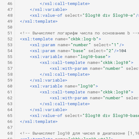
 46
</xsl:call-template>
 47
</xsl:variable>
 48
<xsl:value-of
select=
"$log10 div $log10-e"
/
 49
</xsl:template>
 50
 51
<!-- Вычисляет логарифм числа по основанию b --
 52
<xsl:template
name=
"ckbk:log-b"
>
 53
<xsl:param
name=
"number"
select=
"1"
/>
 54
<xsl:param
name=
"base"
select=
"2"
/>
 55
<xsl:variable
name=
"log10-base"
>
 56
<xsl:call-template
name=
"ckbk:log10"
>
 57
<xsl:with-param
name=
"number"
selec
 58
</xsl:call-template>
 59
</xsl:variable>
 60
<xsl:variable
name=
"log10"
>
 61
<xsl:call-template
name=
"ckbk:log10"
>
 62
<xsl:with-param
name=
"number"
selec
 63
</xsl:call-template>
 64
</xsl:variable>
 65
<xsl:value-of
select=
"$log10 div $log10-bas
 66
</xsl:template>
 67
 68
<!-- Вычисляет log10 для чисел в диапазоне [1,1
 69
<xsl:template
name=
"ckbk:log10-util"
>