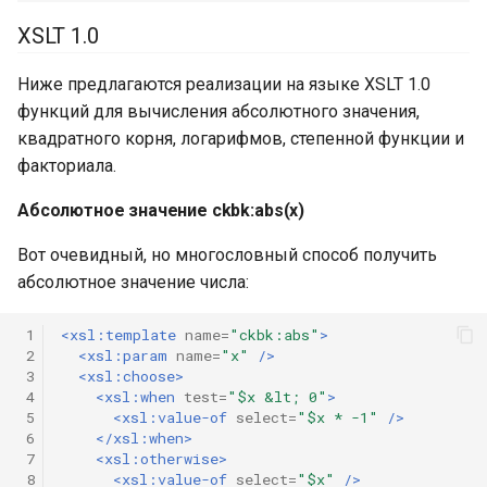
ckbk:log10(number),
и
ckbk:log(number) и
XSLT 1.0
я
ckbk:logN(x,base)
Ниже предлагаются реализации на языке XSLT 1.0
п
Степенная функция:
функций для вычисления абсолютного значения,
о
ckbk:power(base,power)
квадратного корня, логарифмов, степенной функции и
факториала.
и
Факториал
Абсолютное значение ckbk:abs(x)
с
XSLT 2.0
к
Вот очевидный, но многословный способ получить
абсолютное значение числа:
а
Обсуждение
 1
<xsl:template
name=
"ckbk:abs"
>
 2
<xsl:param
name=
"x"
/>
 3
<xsl:choose>
 4
<xsl:when
test=
"$x &lt; 0"
>
 5
<xsl:value-of
select=
"$x * -1"
/>
 6
</xsl:when>
 7
<xsl:otherwise>
 8
<xsl:value-of
select=
"$x"
/>