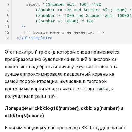
 7
select=
"($number &lt; 100) +102
 8
        ($number >= 100 and $number &lt; 1000) *
 9
        ($number >= 1000 and $number &lt; 10000)
10
        ($number >= 10000) * 100"
11
/>
12
<!-- Больше ничего не меняется. -->
13
</xsl:template>
Этот нехитрый трюк (в котором снова применяется
преобразование булевских значений в числовые)
позволяет подобрать величину
так, чтобы она
try
лучше аппроксимировала квадратный корень на
самой первой итерации. Вычислив в тестовой
программе корни из всех чисел от
до
, я
1
10000
получил выигрыш
.
10%
Логарифмы: ckbk:log10(number), ckbk:log(number) и
ckbk:logN(x,base)
Если имеющийся у вас процессор XSLT поддерживает