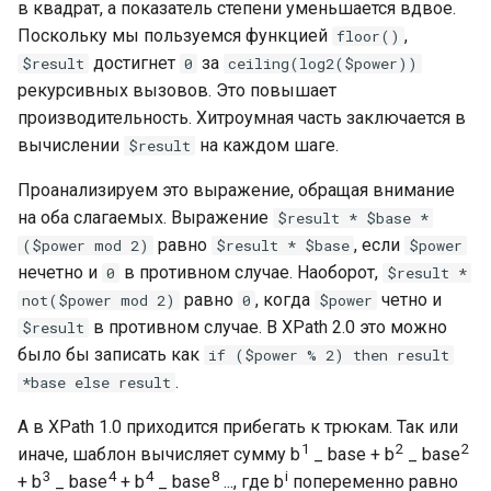
в квадрат, а показатель степени уменьшается вдвое.
Поскольку мы пользуемся функцией
,
floor()
достигнет
за
$result
0
ceiling(log2($power))
рекурсивных вызовов. Это повышает
производительность. Хитроумная часть заключается в
вычислении
на каждом шаге.
$result
Проанализируем это выражение, обращая внимание
на оба слагаемых. Выражение
$result * $base *
равно
, если
($power mod 2)
$result * $base
$power
нечетно и
в противном случае. Наоборот,
0
$result *
равно
, когда
четно и
not($power mod 2)
0
$power
в противном случае. В XPath 2.0 это можно
$result
было бы записать как
if ($power % 2) then result
.
*base else result
А в XPath 1.0 приходится прибегать к трюкам. Так или
1
2
2
иначе, шаблон вычисляет сумму b
_ base + b
_ base
3
4
4
8
i
+ b
_ base
+ b
_ base
..., где b
попеременно равно