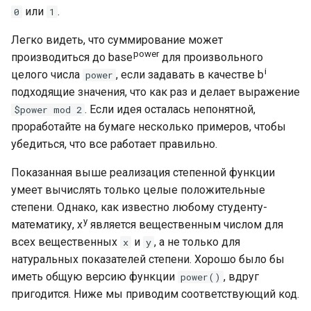
или
.
0
1
Легко видеть, что суммирование может
power
производиться до base
для произвольного
i
целого числа
, если задавать в качестве b
power
подходящие значения, что как раз и делает выражение
. Если идея осталась непонятной,
$power mod 2
проработайте на бумаге несколько примеров, чтобы
убедиться, что все работает правильно.
Показанная выше реализация степенной функции
умеет вычислять только целые положительные
степени. Однако, как известно любому студенту-
y
математику, x
является вещественным числом для
всех вещественных
и
, а не только для
x
y
натуральных показателей степени. Хорошо было бы
иметь общую версию функции
, вдруг
power()
пригодится. Ниже мы приводим соответствующий код.