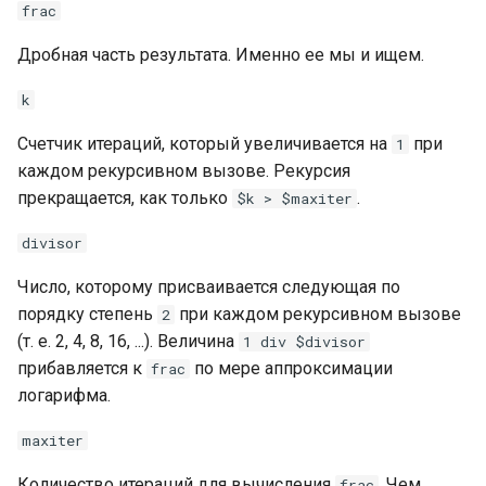
frac
Дробная часть результата. Именно ее мы и ищем.
k
Счетчик итераций, который увеличивается на
при
1
каждом рекурсивном вызове. Рекурсия
прекращается, как только
.
$k > $maxiter
divisor
Число, которому присваивается следующая по
порядку степень
при каждом рекурсивном вызове
2
(т. е. 2, 4, 8, 16, ...). Величина
1 div $divisor
прибавляется к
по мере аппроксимации
frac
логарифма.
maxiter
Количество итераций для вычисления
. Чем
frac