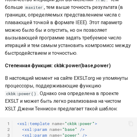
больше
, тем выше точность результата (в
maxiter
границах, определяемых представлением числа с
плавающей точкой в формате IEEE). Этот параметр
можно было бы и опустить, но он позволяет
вызывающей программе задать требуемое число
итераций и тем самым установить компромисс между
быстродействием и точностью.
Степенная функция: ckbk:power(base,power)
В настоящий момент на сайте EXSLT.org не упомянуты
процессоры, поддерживающие функцию
. Однако она определена в проекте
ckbk:power()
EXSLT и может быть легко реализована на чистом
XSLT. Джени Теннисон предлагает такой шаблон:
 1
<xsl:template
name=
"ckbk:power"
>
 2
<xsl:param
name=
"base"
/>
 3
<xsl:param
name=
"power"
/>