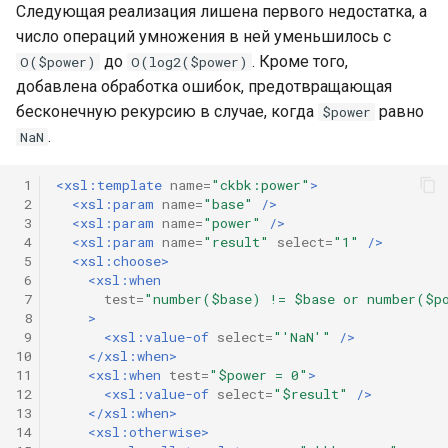
Следующая реализация лишена первого недостатка, а
число операций умножения в ней уменьшилось с
до
. Кроме того,
O($power)
O(log2($power)
добавлена обработка ошибок, предотвращающая
бесконечную рекурсию в случае, когда
равно
$power
.
NaN
 1
<xsl:template
name=
"ckbk:power"
>
 2
<xsl:param
name=
"base"
/>
 3
<xsl:param
name=
"power"
/>
 4
<xsl:param
name=
"result"
select=
"1"
/>
 5
<xsl:choose>
 6
<xsl:when
 7
test=
"number($base) != $base or number($p
 8
>
 9
<xsl:value-of
select=
"'NaN'"
/>
10
</xsl:when>
11
<xsl:when
test=
"$power = 0"
>
12
<xsl:value-of
select=
"$result"
/>
13
</xsl:when>
14
<xsl:otherwise>