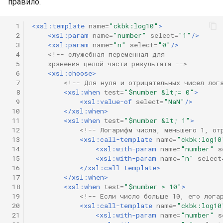
правило.
  1
<xsl:template
name=
"ckbk:log10"
>
  2
<xsl:param
name=
"number"
select=
"1"
/>
  3
<xsl:param
name=
"n"
select=
"0"
/>
  4
<!-- служебная переменная для
  5
    хранения целой части результата -->
  6
<xsl:choose>
  7
<!-- Для нуля и отрицательных чисел лог
  8
<xsl:when
test=
"$number &lt;= 0"
>
  9
<xsl:value-of
select=
"NaN"
/>
 10
</xsl:when>
 11
<xsl:when
test=
"$number &lt; 1"
>
 12
<!-- Логарифм числа, меньшего 1, от
 13
<xsl:call-template
name=
"ckbk:log10
 14
<xsl:with-param
name=
"number"
s
 15
<xsl:with-param
name=
"n"
select
 16
</xsl:call-template>
 17
</xsl:when>
 18
<xsl:when
test=
"$number > 10"
>
 19
<!-- Если число больше 10, его лога
 20
<xsl:call-template
name=
"ckbk:log10
 21
<xsl:with-param
name=
"number"
s