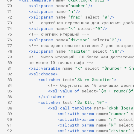
 70
<xsl:param
name=
"number"
/>
 71
<xsl:param
name=
"n"
/>
 72
<xsl:param
name=
"frac"
select=
"0"
/>
 73
<!-- служебная переменная для хранения дроб
 74
<xsl:param
name=
"k"
select=
"0"
/>
 75
<!-- счетчик итераций -->
 76
<xsl:param
name=
"divisor"
select=
"2"
/>
 77
<!-- последовательные степени 2 для построе
 78
<xsl:param
name=
"maxiter"
select=
"38"
/>
 79
<!-- Число итераций. 38 более чем достаточн
 80
    не менее 10 точных цифр -->
 81
<xsl:variable
name=
"x"
select=
"$number * $
 82
<xsl:choose>
 83
<xsl:when
test=
"$k >= $maxiter"
>
 84
<!-- Округлить до 10 значащих десят
 85
<xsl:value-of
select=
"$n + round($f
 86
</xsl:when>
 87
<xsl:when
test=
"$x &lt; 10"
>
 88
<xsl:call-template
name=
"ckbk:log10
 89
<xsl:with-param
name=
"number"
s
 90
<xsl:with-param
name=
"n"
select
 91
<xsl:with-param
name=
"k"
select
 92
<xsl:with-param
name=
"divisor"