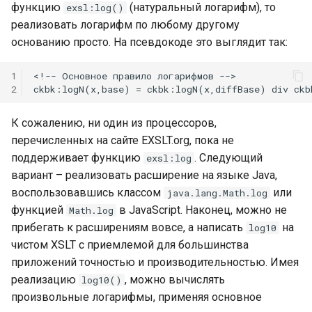
функцию
(натуральный логарифм), то
exsl:log()
реализовать логарифм по любому другому
основанию просто. На псевдокоде это выглядит так:
1
<!-- Основное правило логарифмов -->

2
К сожалению, ни один из процессоров,
перечисленных на сайте EXSLT.org, пока не
поддерживает функцию
. Следующий
exsl:log
вариант – реализовать расширение на языке Java,
воспользовавшись классом
или
java.lang.Math.log
функцией
в JavaScript. Наконец, можно не
Math.log
прибегать к расширениям вовсе, а написать
на
log10
чистом XSLT с приемлемой для большинства
приложений точностью и производительностью. Имея
реализацию
, можно вычислять
log10()
произвольные логарифмы, применяя основное