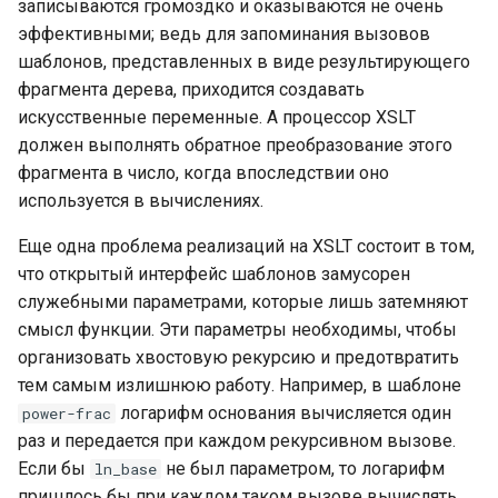
записываются громоздко и оказываются не очень
эффективными; ведь для запоминания вызовов
шаблонов, представленных в виде результирующего
фрагмента дерева, приходится создавать
искусственные переменные. А процессор XSLT
должен выполнять обратное преобразование этого
фрагмента в число, когда впоследствии оно
используется в вычислениях.
Еще одна проблема реализаций на XSLT состоит в том,
что открытый интерфейс шаблонов замусорен
служебными параметрами, которые лишь затемняют
смысл функции. Эти параметры необходимы, чтобы
организовать хвостовую рекурсию и предотвратить
тем самым излишнюю работу. Например, в шаблоне
логарифм основания вычисляется один
power-frac
раз и передается при каждом рекурсивном вызове.
Если бы
не был параметром, то логарифм
ln_base
пришлось бы при каждом таком вызове вычислять