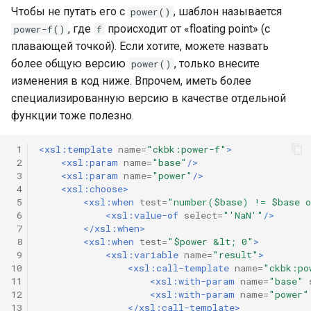
Чтобы не путать его с
, шаблон называется
power()
, где
происходит от «floating point» (с
power-f()
f
плавающей точкой). Если хотите, можете назвать
более общую версию
, только внесите
power()
изменения в код ниже. Впрочем, иметь более
специализированную версию в качестве отдельной
функции тоже полезно.
 1
<xsl:template
name=
"ckbk:power-f"
>
 2
<xsl:param
name=
"base"
/>
 3
<xsl:param
name=
"power"
/>
 4
<xsl:choose>
 5
<xsl:when
test=
"number($base) != $base o
 6
<xsl:value-of
select=
"'NaN'"
/>
 7
</xsl:when>
 8
<xsl:when
test=
"$power &lt; 0"
>
 9
<xsl:variable
name=
"result"
>
10
<xsl:call-template
name=
"ckbk:po
11
<xsl:with-param
name=
"base"
12
<xsl:with-param
name=
"power"
13
</xsl:call-template>