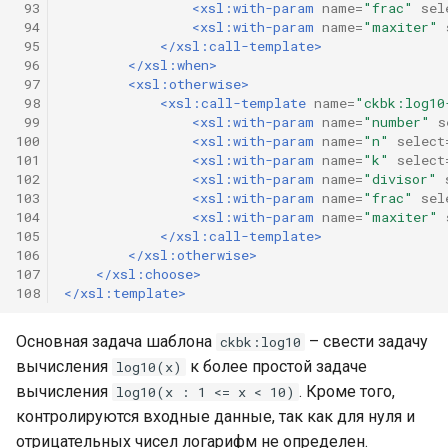
 93
<xsl:with-param
name=
"frac"
sel
 94
<xsl:with-param
name=
"maxiter"
 95
</xsl:call-template>
 96
</xsl:when>
 97
<xsl:otherwise>
 98
<xsl:call-template
name=
"ckbk:log10
 99
<xsl:with-param
name=
"number"
s
100
<xsl:with-param
name=
"n"
select
101
<xsl:with-param
name=
"k"
select
102
<xsl:with-param
name=
"divisor"
103
<xsl:with-param
name=
"frac"
sel
104
<xsl:with-param
name=
"maxiter"
105
</xsl:call-template>
106
</xsl:otherwise>
107
</xsl:choose>
108
</xsl:template>
Основная задача шаблона
– свести задачу
ckbk:log10
вычисления
к более простой задаче
log10(x)
вычисления
. Кроме того,
log10(x : 1 <= x < 10)
контролируются входные данные, так как для нуля и
отрицательных чисел логарифм не определен.