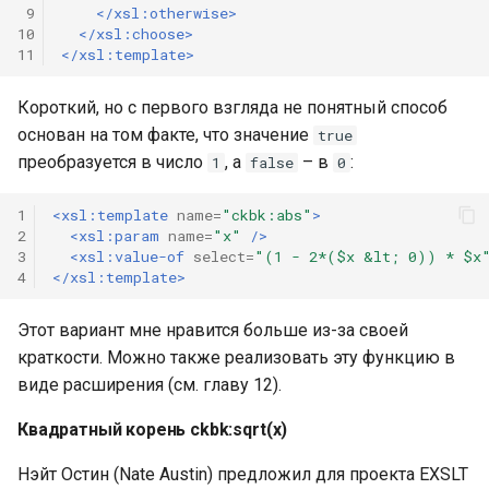
 9
</xsl:otherwise>
10
</xsl:choose>
11
</xsl:template>
Короткий, но с первого взгляда не понятный способ
основан на том факте, что значение
true
преобразуется в число
, а
– в
:
1
false
0
1
<xsl:template
name=
"ckbk:abs"
>
2
<xsl:param
name=
"x"
/>
3
<xsl:value-of
select=
"(1 - 2*($x &lt; 0)) * $x
4
</xsl:template>
Этот вариант мне нравится больше из-за своей
краткости. Можно также реализовать эту функцию в
виде расширения (см. главу 12).
Квадратный корень ckbk:sqrt(x)
Нэйт Остин (Nate Austin) предложил для проекта EXSLT