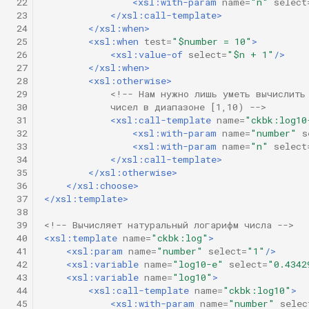
 22
<xsl:with-param
name=
"n"
select
 23
</xsl:call-template>
 24
</xsl:when>
 25
<xsl:when
test=
"$number = 10"
>
 26
<xsl:value-of
select=
"$n + 1"
/>
 27
</xsl:when>
 28
<xsl:otherwise>
 29
<!-- Нам нужно лишь уметь вычислить
 30
            чисел в диапазоне [1,10) -->
 31
<xsl:call-template
name=
"ckbk:log10
 32
<xsl:with-param
name=
"number"
s
 33
<xsl:with-param
name=
"n"
select
 34
</xsl:call-template>
 35
</xsl:otherwise>
 36
</xsl:choose>
 37
</xsl:template>
 38
 39
<!-- Вычисляет натуральный логарифм числа -->
 40
<xsl:template
name=
"ckbk:log"
>
 41
<xsl:param
name=
"number"
select=
"1"
/>
 42
<xsl:variable
name=
"log10-e"
select=
"0.4342
 43
<xsl:variable
name=
"log10"
>
 44
<xsl:call-template
name=
"ckbk:log10"
>
 45
<xsl:with-param
name=
"number"
selec