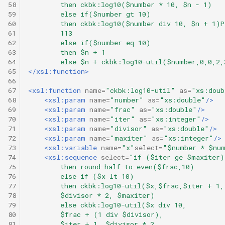
58
        then ckbk:log10($number * 10, $n - 1)
59
        else if($number gt 10)
60
        then ckbk:log10($number div 10, $n + 1)Р
61
        113
62
        else if($number eq 10)
63
        then $n + 1
64
        else $n + ckbk:log10-util($number,0,0,2,
65
</xsl:function>
66
67
<xsl:function
name=
"ckbk:log10-util"
as=
"xs:doub
68
<xsl:param
name=
"number"
as=
"xs:double"
/>
69
<xsl:param
name=
"frac"
as=
"xs:double"
/>
70
<xsl:param
name=
"iter"
as=
"xs:integer"
/>
71
<xsl:param
name=
"divisor"
as=
"xs:double"
/>
72
<xsl:param
name=
"maxiter"
as=
"xs:integer"
/>
73
<xsl:variable
name=
"x"
select=
"$number * $nu
74
<xsl:sequence
select=
"if ($iter ge $maxiter)
75
        then round-half-to-even($frac,10)
76
        else if ($x lt 10)
77
        then ckbk:log10-util($x,$frac,$iter + 1,
78
        $divisor * 2, $maxiter)
79
        else ckbk:log10-util($x div 10,
80
        $frac + (1 div $divisor),
81
        $iter + 1, $divisor * 2,